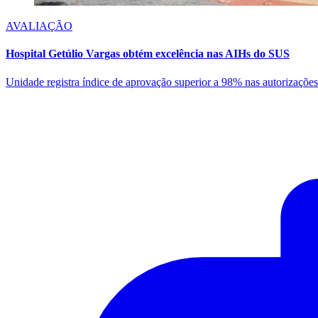
AVALIAÇÃO
Hospital Getúlio Vargas obtém excelência nas AIHs do SUS
Unidade registra índice de aprovação superior a 98% nas autorizações 