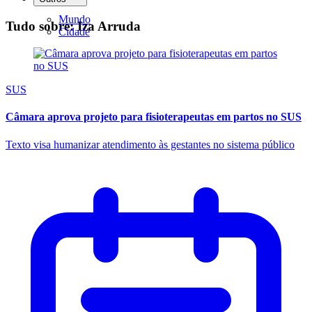
Mundo
Tudo sobre: Iza Arruda
Cidade
SUS
Câmara aprova projeto para fisioterapeutas em partos no SUS
Texto visa humanizar atendimento às gestantes no sistema público