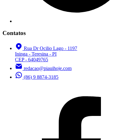
Contatos
Rua Dr Ocilio Lago - 1197
Ininga - Teresina - PI
CEP - 64049765
redacao@piauihoje.com
(86) 9 8874-3185