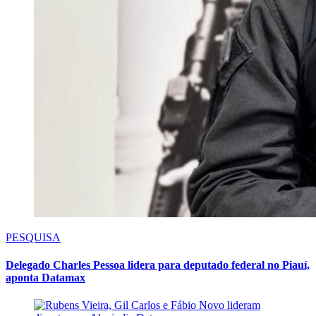
PESQUISA
Delegado Charles Pessoa lidera para deputado federal no Piauí,
aponta Datamax