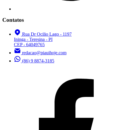
Contatos
Rua Dr Ocilio Lago - 1197
Ininga - Teresina - PI
CEP - 64049765
redacao@piauihoje.com
(86) 9 8874-3185