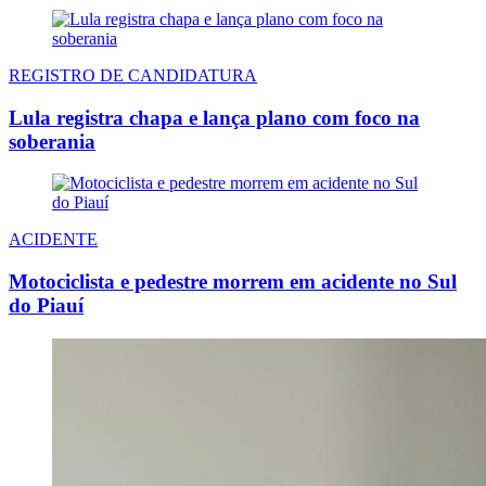
REGISTRO DE CANDIDATURA
Lula registra chapa e lança plano com foco na
soberania
ACIDENTE
Motociclista e pedestre morrem em acidente no Sul
do Piauí