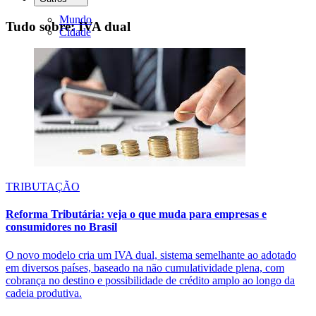
Mundo
Tudo sobre: IVA dual
Cidade
TRIBUTAÇÃO
Reforma Tributária: veja o que muda para empresas e
consumidores no Brasil
O novo modelo cria um IVA dual, sistema semelhante ao adotado
em diversos países, baseado na não cumulatividade plena, com
cobrança no destino e possibilidade de crédito amplo ao longo da
cadeia produtiva.