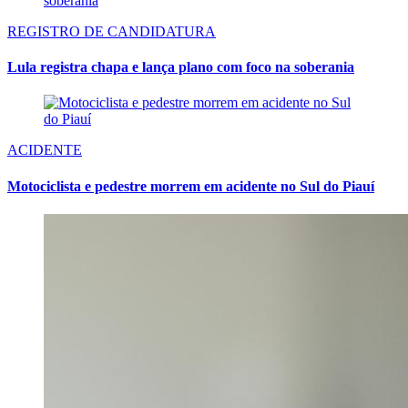
REGISTRO DE CANDIDATURA
Lula registra chapa e lança plano com foco na soberania
ACIDENTE
Motociclista e pedestre morrem em acidente no Sul do Piauí