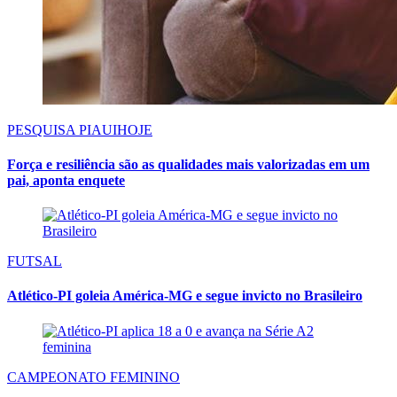
PESQUISA PIAUIHOJE
Força e resiliência são as qualidades mais valorizadas em um
pai, aponta enquete
FUTSAL
Atlético-PI goleia América-MG e segue invicto no Brasileiro
CAMPEONATO FEMININO