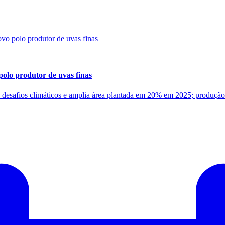
polo produtor de uvas finas
a desafios climáticos e amplia área plantada em 20% em 2025; produç