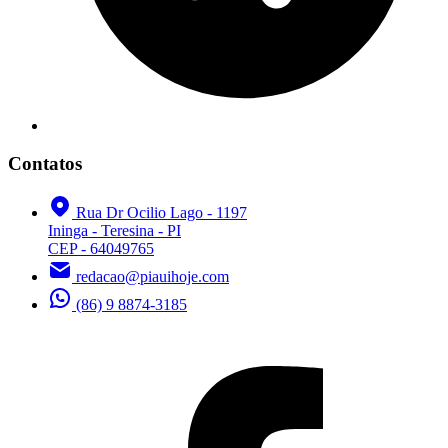
Contatos
Rua Dr Ocilio Lago - 1197
Ininga - Teresina - PI
CEP - 64049765
redacao@piauihoje.com
(86) 9 8874-3185