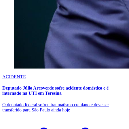
ACIDENTE
Deputado Júlio Arcoverde sofre acidente doméstico e é
internado na UTI em Teresina
O deputado federal sofreu traumatismo craniano e deve ser
transferido para São Paulo ainda hoje