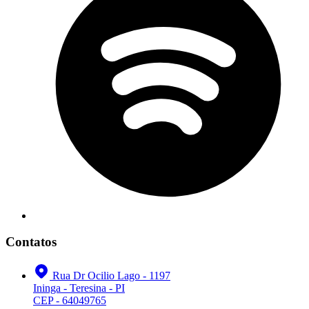
Contatos
Rua Dr Ocilio Lago - 1197
Ininga - Teresina - PI
CEP - 64049765