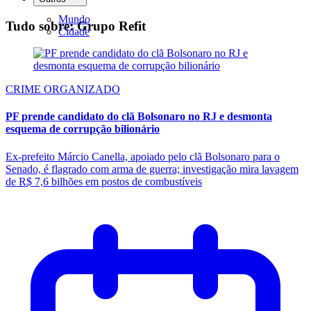
Mundo
Tudo sobre: Grupo Refit
Cidade
CRIME ORGANIZADO
PF prende candidato do clã Bolsonaro no RJ e desmonta
esquema de corrupção bilionário
Ex-prefeito Márcio Canella, apoiado pelo clã Bolsonaro para o
Senado, é flagrado com arma de guerra; investigação mira lavagem
de R$ 7,6 bilhões em postos de combustíveis