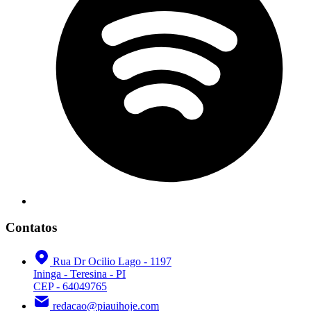
Contatos
Rua Dr Ocilio Lago - 1197
Ininga - Teresina - PI
CEP - 64049765
redacao@piauihoje.com