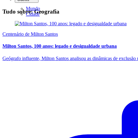
Mundo
Tudo sobre: Geografia
Cidade
Centenário de Milton Santos
Milton Santos, 100 anos: legado e desigualdade urbana
Geógrafo influente, Milton Santos analisou as dinâmicas de exclusão u