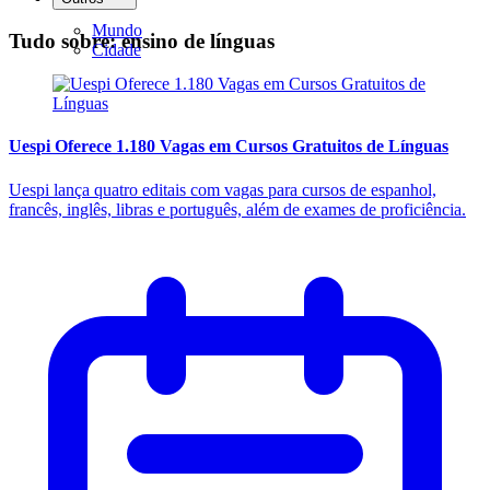
Mundo
Tudo sobre: ensino de línguas
Cidade
Uespi Oferece 1.180 Vagas em Cursos Gratuitos de Línguas
Uespi lança quatro editais com vagas para cursos de espanhol,
francês, inglês, libras e português, além de exames de proficiência.