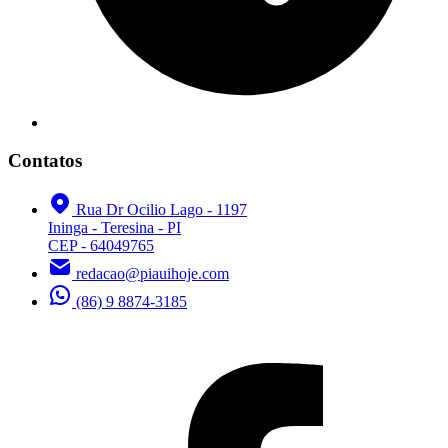
Contatos
Rua Dr Ocilio Lago - 1197
Ininga - Teresina - PI
CEP - 64049765
redacao@piauihoje.com
(86) 9 8874-3185