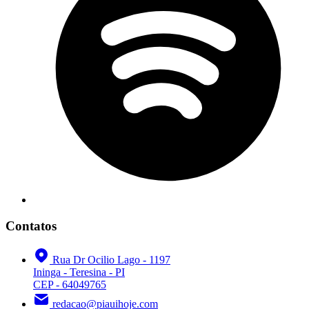
Contatos
Rua Dr Ocilio Lago - 1197
Ininga - Teresina - PI
CEP - 64049765
redacao@piauihoje.com