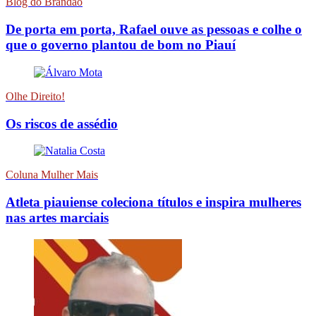
Blog do Brandão
De porta em porta, Rafael ouve as pessoas e colhe o
que o governo plantou de bom no Piauí
Olhe Direito!
Os riscos de assédio
Coluna Mulher Mais
Atleta piauiense coleciona títulos e inspira mulheres
nas artes marciais