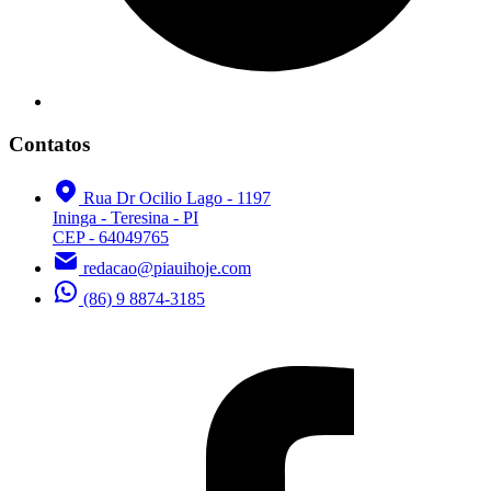
Contatos
Rua Dr Ocilio Lago - 1197
Ininga - Teresina - PI
CEP - 64049765
redacao@piauihoje.com
(86) 9 8874-3185