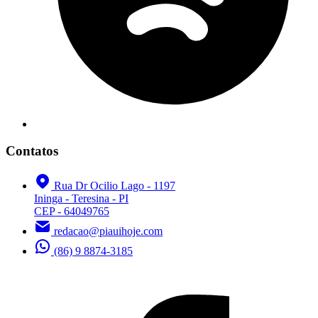
Contatos
Rua Dr Ocilio Lago - 1197
Ininga - Teresina - PI
CEP - 64049765
redacao@piauihoje.com
(86) 9 8874-3185