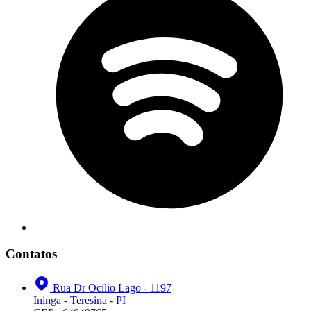
Contatos
Rua Dr Ocilio Lago - 1197
Ininga - Teresina - PI