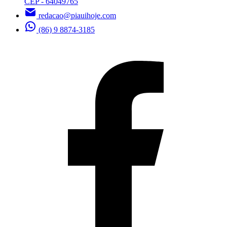
CEP - 64049765
redacao@piauihoje.com
(86) 9 8874-3185