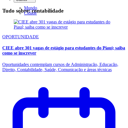
Mundo
Tudo sobre: contabilidade
Cidade
OPORTUNIDADE
CIEE abre 301 vagas de estágio para estudantes do Piauí; saiba
como se inscrever
Oportunidades contemplam cursos de Administração, Educação,
Direito, Contabilidade, Saúde, Comunicação e áreas técnicas