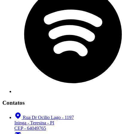
Contatos
Rua Dr Ocilio Lago - 1197
Ininga - Teresina - PI
CEP - 64049765