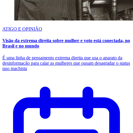
ATIGO E OPINIÃO
Visão da extrema direita sobre mulher e voto está conectada, no
Brasil e no mundo
É uma linha de pensamento extrema direita que usa o aparato da
desinformação para calar as mulheres que ousam desagradar o status
quo machista