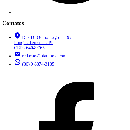
Contatos
Rua Dr Ocilio Lago - 1197
Ininga - Teresina - PI
CEP - 64049765
redacao@piauihoje.com
(86) 9 8874-3185