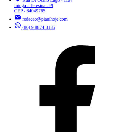
Rua Dr Ocilio Lago - 1197
Ininga - Teresina - PI
CEP - 64049765
redacao@piauihoje.com
(86) 9 8874-3185