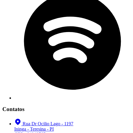
Contatos
Rua Dr Ocilio Lago - 1197
Ininga - Teresina - PI