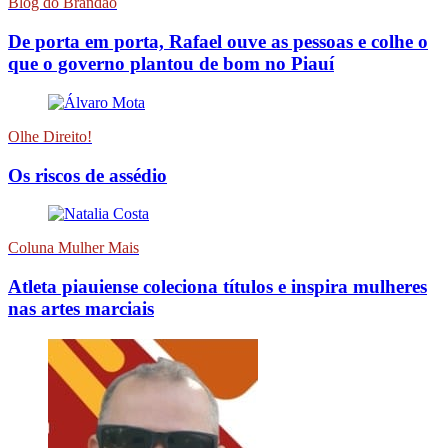
Blog do Brandão
De porta em porta, Rafael ouve as pessoas e colhe o
que o governo plantou de bom no Piauí
Olhe Direito!
Os riscos de assédio
Coluna Mulher Mais
Atleta piauiense coleciona títulos e inspira mulheres
nas artes marciais