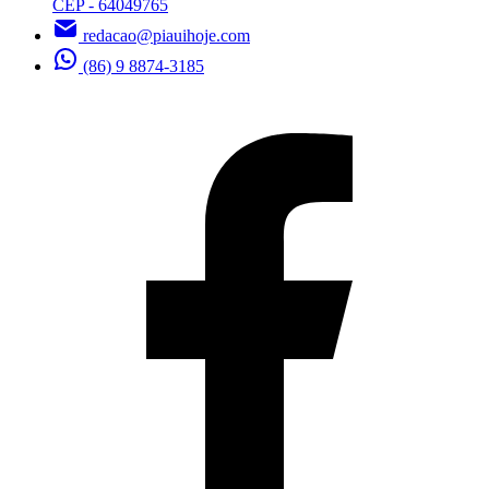
CEP - 64049765
redacao@piauihoje.com
(86) 9 8874-3185