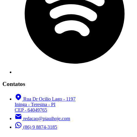
Contatos
Rua Dr Ocilio Lago - 1197
Ininga - Teresina - PI
CEP - 64049765
redacao@piauihoje.com
(86) 9 8874-3185