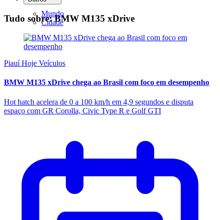
Mundo
Tudo sobre: BMW M135 xDrive
Cidade
Piauí Hoje Veículos
BMW M135 xDrive chega ao Brasil com foco em desempenho
Hot hatch acelera de 0 a 100 km/h em 4,9 segundos e disputa
espaço com GR Corolla, Civic Type R e Golf GTI