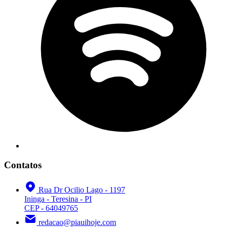
Contatos
Rua Dr Ocilio Lago - 1197
Ininga - Teresina - PI
CEP - 64049765
redacao@piauihoje.com