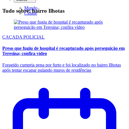
Mundo
Tudo sobre: bairro Ilhotas
Cidade
CAÇADA POLICIAL
Preso que fugiu de hospital é recapturado após perseguição em
Teresina; confira vídeo
Foragido cumpria pena por furto e foi localizado no bairro Ilhotas
após tentar escapar pulando muros de residências