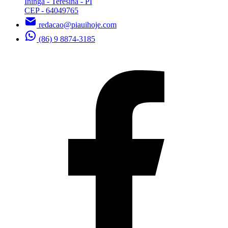
Ininga - Teresina - PI
CEP - 64049765
redacao@piauihoje.com
(86) 9 8874-3185