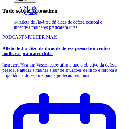
Mundo
Tudo sobre: autoestima
Cidade
PODCAST MULHER MAIS
Atleta de Jiu-Jitsu dá dicas de defesa pessoal e incentiva
mulheres praticarem lutas
Instrutora Yasmim Vasconcelos afirma que o objetivo da defesa
pessoal é ajudar a mulher a sair de situações de risco e reforça a
importância do esporte para a proteção feminina