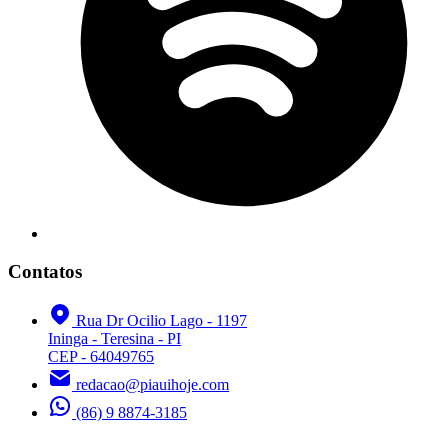
Contatos
Rua Dr Ocilio Lago - 1197
Ininga - Teresina - PI
CEP - 64049765
redacao@piauihoje.com
(86) 9 8874-3185