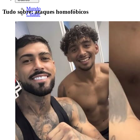
Mundo
Tudo sobre: ataques homofóbicos
Cidade