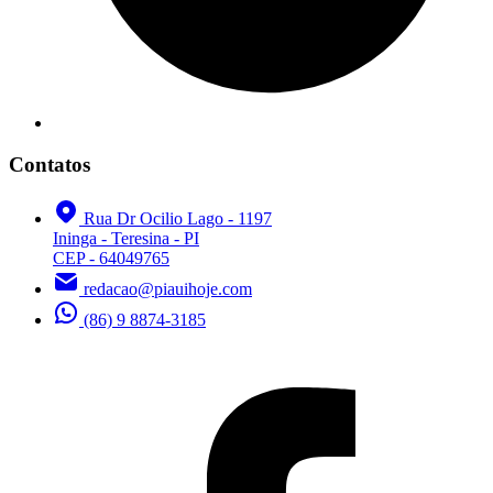
Contatos
Rua Dr Ocilio Lago - 1197
Ininga - Teresina - PI
CEP - 64049765
redacao@piauihoje.com
(86) 9 8874-3185