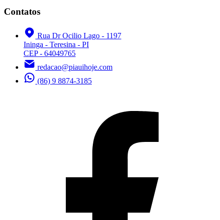
Contatos
Rua Dr Ocilio Lago - 1197
Ininga - Teresina - PI
CEP - 64049765
redacao@piauihoje.com
(86) 9 8874-3185