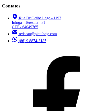
Contatos
Rua Dr Ocilio Lago - 1197
Ininga - Teresina - PI
CEP - 64049765
redacao@piauihoje.com
(86) 9 8874-3185