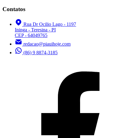
Contatos
Rua Dr Ocilio Lago - 1197
Ininga - Teresina - PI
CEP - 64049765
redacao@piauihoje.com
(86) 9 8874-3185