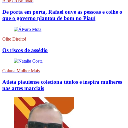
Blog do Brandão
De porta em porta, Rafael ouve as pessoas e colhe o
que o governo plantou de bom no Piauí
Olhe Direito!
Os riscos de assédio
Coluna Mulher Mais
Atleta piauiense coleciona títulos e inspira mulheres
nas artes marciais