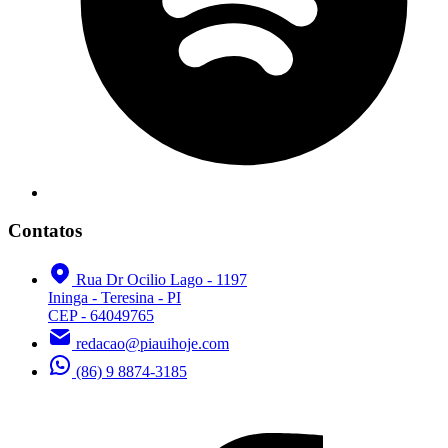
Contatos
Rua Dr Ocilio Lago - 1197
Ininga - Teresina - PI
CEP - 64049765
redacao@piauihoje.com
(86) 9 8874-3185