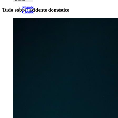
Mundo
Tudo sobre: acidente doméstico
Cidade