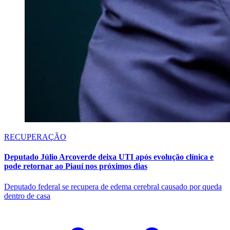
RECUPERAÇÃO
Deputado Júlio Arcoverde deixa UTI após evolução clínica e
pode retornar ao Piauí nos próximos dias
Deputado federal se recupera de edema cerebral causado por queda
dentro de casa