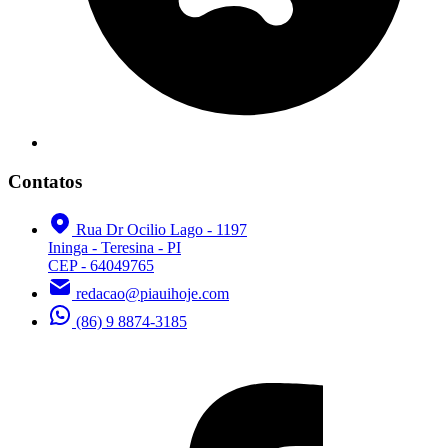
Contatos
Rua Dr Ocilio Lago - 1197
Ininga - Teresina - PI
CEP - 64049765
redacao@piauihoje.com
(86) 9 8874-3185