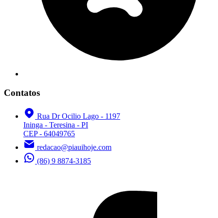
Contatos
Rua Dr Ocilio Lago - 1197
Ininga - Teresina - PI
CEP - 64049765
redacao@piauihoje.com
(86) 9 8874-3185