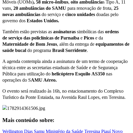
Móveis (UOMs)
, 58 micro-ônibus
,
oito ambulância
s Tipo A, 11
vans,
20 ambulâncias do
SAMU
para renovação de frota,
25
novas ambulâncias
do serviço e
cinco
unidades
doadas pelo
governo dos
Estados Unidos.
Também estão previstas as
assinaturas
simbólicas das
ordens
de
serviço
das
policlínicas
de
Parnaíba
e
Picos
e da
Maternidade
de
Bom
Jesus
, além da entrega de
equipamentos de
saúde bucal
do programa
Brasil Sorridente
.
A agenda contempla ainda a assinatura de um termo de cooperação
técnica entre as secretarias estaduais de Saúde e de Segurança
Pública para utilização do
helicóptero Esquilo
AS350
nas
operações do S
AMU Aéreo.
O evento será realizado às 16h, no estacionamento do Complexo
Turístico da Ponte Estaiada, na Avenida Raul Lopes, em Teresina.
Mais conteúdo sobre:
Wellington Dias
Samu
Ministério da Saúde
Teresina
Piauí
Novo