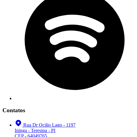
Contatos
Rua Dr Ocilio Lago - 1197
Ininga - Teresina - PI
CEP - 64049765