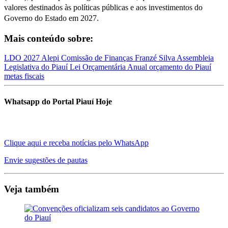
valores destinados às políticas públicas e aos investimentos do
Governo do Estado em 2027.
Mais conteúdo sobre:
LDO 2027
Alepi
Comissão de Finanças
Franzé Silva
Assembleia
Legislativa do Piauí
Lei Orçamentária Anual
orçamento do Piauí
metas fiscais
Whatsapp do Portal Piauí Hoje
Clique aqui e receba notícias pelo WhatsApp
Envie sugestões de pautas
Veja também