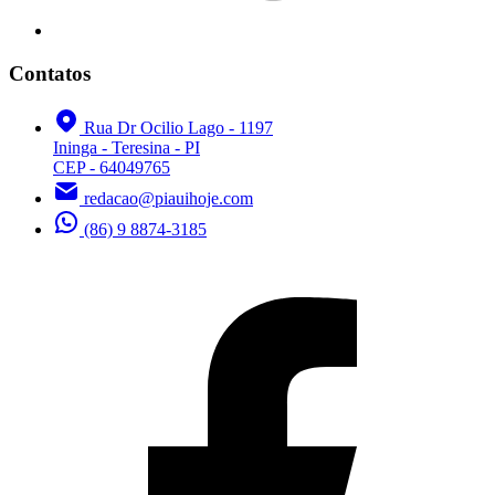
Contatos
Rua Dr Ocilio Lago - 1197
Ininga - Teresina - PI
CEP - 64049765
redacao@piauihoje.com
(86) 9 8874-3185