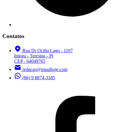
Contatos
Rua Dr Ocilio Lago - 1197
Ininga - Teresina - PI
CEP - 64049765
redacao@piauihoje.com
(86) 9 8874-3185