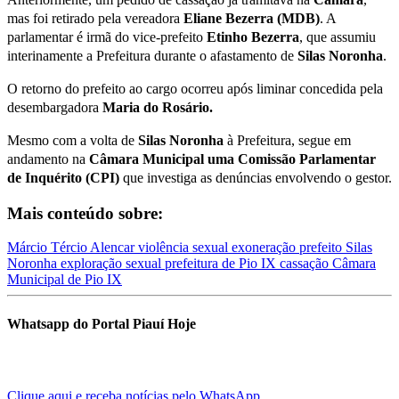
mas foi retirado pela vereadora
Eliane Bezerra (MDB)
. A
parlamentar é irmã do vice-prefeito
Etinho Bezerra
, que assumiu
interinamente a Prefeitura durante o afastamento de
Silas Noronha
.
O retorno do prefeito ao cargo ocorreu após liminar concedida pela
desembargadora
Maria do Rosário.
Mesmo com a volta de
Silas Noronha
à Prefeitura, segue em
andamento na
Câmara Municipal uma Comissão Parlamentar
de Inquérito (CPI)
que investiga as denúncias envolvendo o gestor.
Mais conteúdo sobre:
Márcio Tércio Alencar
violência sexual
exoneração
prefeito Silas
Noronha
exploração sexual
prefeitura de Pio IX
cassação
Câmara
Municipal de Pio IX
Whatsapp do Portal Piauí Hoje
Clique aqui e receba notícias pelo WhatsApp