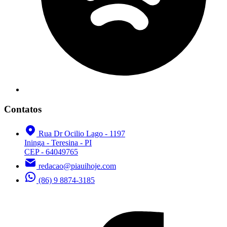
Contatos
Rua Dr Ocilio Lago - 1197
Ininga - Teresina - PI
CEP - 64049765
redacao@piauihoje.com
(86) 9 8874-3185