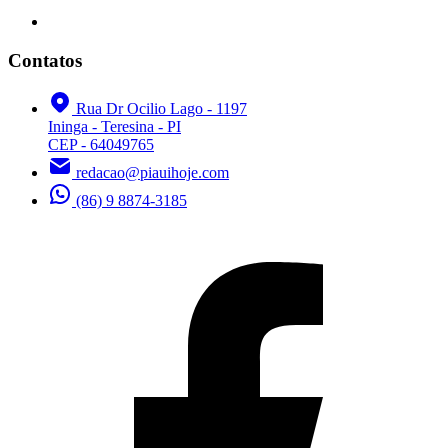
Contatos
Rua Dr Ocilio Lago - 1197
Ininga - Teresina - PI
CEP - 64049765
redacao@piauihoje.com
(86) 9 8874-3185