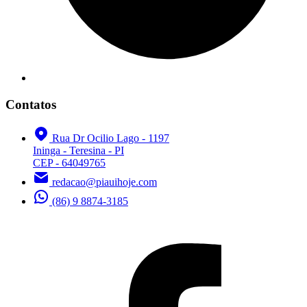
Contatos
Rua Dr Ocilio Lago - 1197
Ininga - Teresina - PI
CEP - 64049765
redacao@piauihoje.com
(86) 9 8874-3185