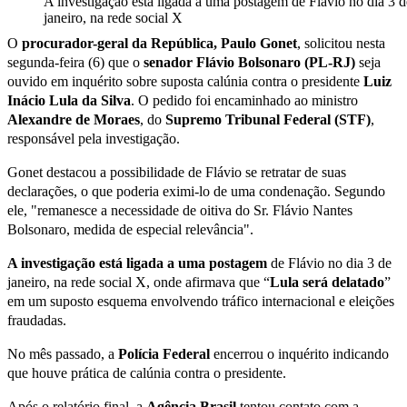
A investigação está ligada a uma postagem de Flávio no dia 3 d
janeiro, na rede social X
O
procurador-geral da República, Paulo Gonet
, solicitou nesta
segunda-feira (6) que o
senador Flávio Bolsonaro (PL-RJ)
seja
ouvido em inquérito sobre suposta calúnia contra o presidente
Luiz
Inácio Lula da Silva
. O pedido foi encaminhado ao ministro
Alexandre de Moraes
, do
Supremo Tribunal Federal (STF)
,
responsável pela investigação.
Gonet destacou a possibilidade de Flávio se retratar de suas
declarações, o que poderia eximi-lo de uma condenação. Segundo
ele, "remanesce a necessidade de oitiva do Sr. Flávio Nantes
Bolsonaro, medida de especial relevância".
A investigação está ligada a uma postagem
de Flávio no dia 3 de
janeiro, na rede social X, onde afirmava que “
Lula será delatado
”
em um suposto esquema envolvendo tráfico internacional e eleições
fraudadas.
No mês passado, a
Polícia Federal
encerrou o inquérito indicando
que houve prática de calúnia contra o presidente.
Após o relatório final, a
Agência Brasil
tentou contato com a