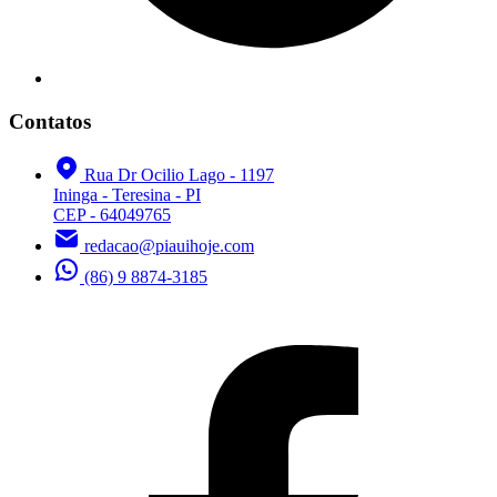
Contatos
Rua Dr Ocilio Lago - 1197
Ininga - Teresina - PI
CEP - 64049765
redacao@piauihoje.com
(86) 9 8874-3185