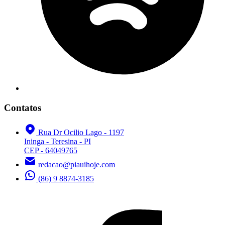
Contatos
Rua Dr Ocilio Lago - 1197
Ininga - Teresina - PI
CEP - 64049765
redacao@piauihoje.com
(86) 9 8874-3185