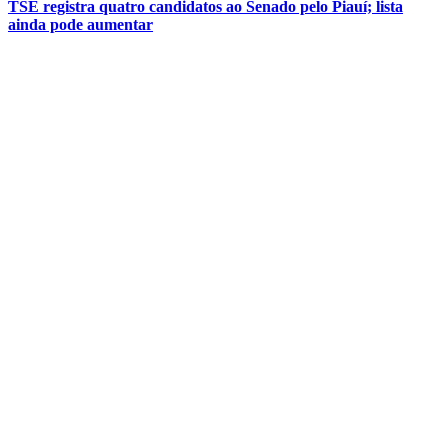
TSE registra quatro candidatos ao Senado pelo Piauí; lista
ainda pode aumentar