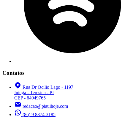
Contatos
Rua Dr Ocilio Lago - 1197
Ininga - Teresina - PI
CEP - 64049765
redacao@piauihoje.com
(86) 9 8874-3185