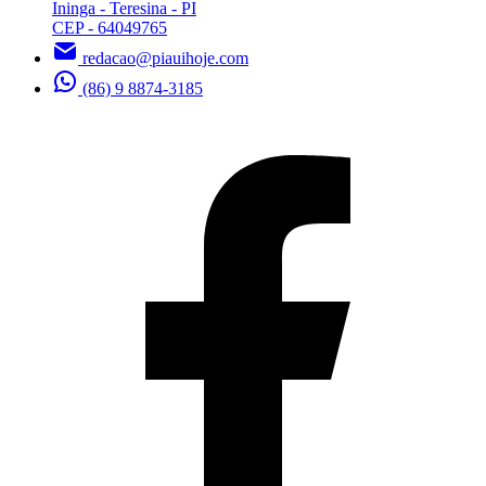
Ininga - Teresina - PI
CEP - 64049765
redacao@piauihoje.com
(86) 9 8874-3185