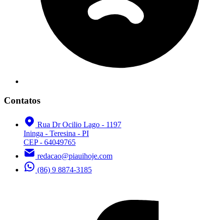
Contatos
Rua Dr Ocilio Lago - 1197
Ininga - Teresina - PI
CEP - 64049765
redacao@piauihoje.com
(86) 9 8874-3185