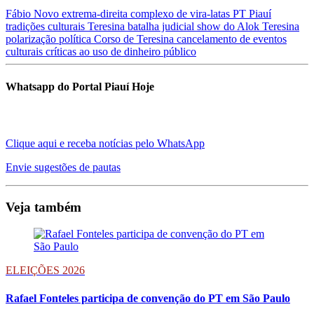
Fábio Novo
extrema-direita
complexo de vira-latas
PT Piauí
tradições culturais Teresina
batalha judicial
show do Alok
Teresina
polarização política
Corso de Teresina
cancelamento de eventos
culturais
críticas ao uso de dinheiro público
Whatsapp do Portal Piauí Hoje
Clique aqui e receba notícias pelo WhatsApp
Envie sugestões de pautas
Veja também
ELEIÇÕES 2026
Rafael Fonteles participa de convenção do PT em São Paulo