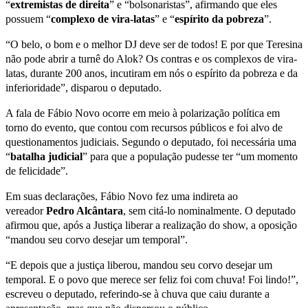
“
extremistas de direita
” e “bolsonaristas”, afirmando que eles
possuem “
complexo de vira-latas
” e “
espírito da pobreza
”.
“O belo, o bom e o melhor DJ deve ser de todos! E por que Teresina
não pode abrir a turnê do Alok? Os contras e os complexos de vira-
latas, durante 200 anos, incutiram em nós o espírito da pobreza e da
inferioridade”, disparou o deputado.
A fala de Fábio Novo ocorre em meio à polarização política em
torno do evento, que contou com recursos públicos e foi alvo de
questionamentos judiciais. Segundo o deputado, foi necessária uma
“
batalha judicial
” para que a população pudesse ter “um momento
de felicidade”.
Em suas declarações, Fábio Novo fez uma indireta ao
vereador
Pedro Alcântara
, sem citá-lo nominalmente. O deputado
afirmou que, após a Justiça liberar a realização do show, a oposição
“mandou seu corvo desejar um temporal”.
“E depois que a justiça liberou, mandou seu corvo desejar um
temporal. E o povo que merece ser feliz foi com chuva! Foi lindo!”,
escreveu o deputado, referindo-se à chuva que caiu durante a