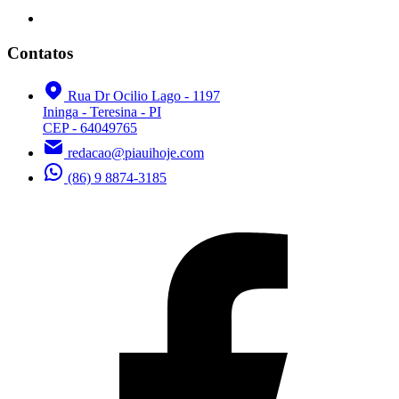
Contatos
Rua Dr Ocilio Lago - 1197
Ininga - Teresina - PI
CEP - 64049765
redacao@piauihoje.com
(86) 9 8874-3185