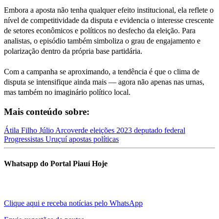
Embora a aposta não tenha qualquer efeito institucional, ela reflete o
nível de competitividade da disputa e evidencia o interesse crescente
de setores econômicos e políticos no desfecho da eleição. Para
analistas, o episódio também simboliza o grau de engajamento e
polarização dentro da própria base partidária.
Com a campanha se aproximando, a tendência é que o clima de
disputa se intensifique ainda mais — agora não apenas nas urnas,
mas também no imaginário político local.
Mais conteúdo sobre:
Átila Filho
Júlio Arcoverde
eleições 2023
deputado federal
Progressistas
Uruçuí
apostas políticas
Whatsapp do Portal Piauí Hoje
Clique aqui e receba notícias pelo WhatsApp