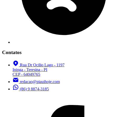
Contatos
Rua Dr Ocilio Lago - 1197
Ininga - Teresina - PI
CEP - 64049765
redacao@piauihoje.com
(86) 9 8874-3185