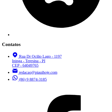
Contatos
Rua Dr Ocilio Lago - 1197
Ininga - Teresina - PI
CEP - 64049765
redacao@piauihoje.com
(86) 9 8874-3185