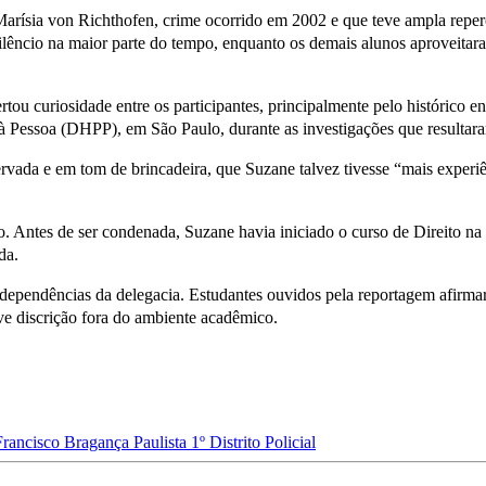
 Marísia von Richthofen, crime ocorrido em 2002 e que teve ampla rep
ilêncio na maior parte do tempo, enquanto os demais alunos aproveitara
tou curiosidade entre os participantes, principalmente pelo histórico 
 à Pessoa (DHPP), em São Paulo, durante as investigações que resulta
ervada e em tom de brincadeira, que Suzane talvez tivesse “mais expe
. Antes de ser condenada, Suzane havia iniciado o curso de Direito na
da.
 dependências da delegacia. Estudantes ouvidos pela reportagem afirmar
e discrição fora do ambiente acadêmico.
Francisco
Bragança Paulista
1º Distrito Policial