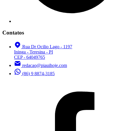
Contatos
Rua Dr Ocilio Lago - 1197
Ininga - Teresina - PI
CEP - 64049765
redacao@piauihoje.com
(86) 9 8874-3185