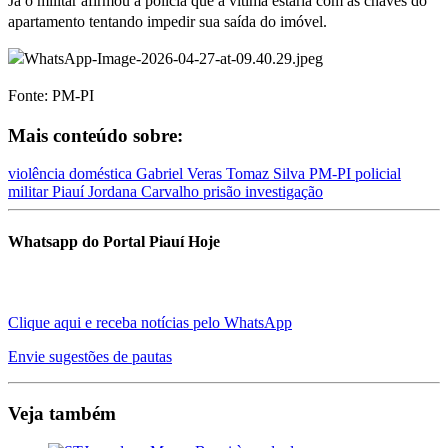
Já o militar afirmou à polícia que a vítima estaria com as chaves do
apartamento tentando impedir sua saída do imóvel.
Fonte: PM-PI
Mais conteúdo sobre:
violência doméstica
Gabriel Veras Tomaz Silva
PM-PI
policial
militar
Piauí
Jordana Carvalho
prisão
investigação
Whatsapp do Portal Piauí Hoje
Clique aqui e receba notícias pelo WhatsApp
Envie sugestões de pautas
Veja também