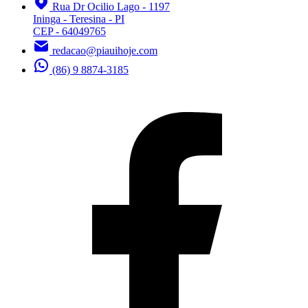
Rua Dr Ocilio Lago - 1197
Ininga - Teresina - PI
CEP - 64049765
redacao@piauihoje.com
(86) 9 8874-3185