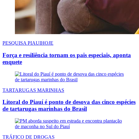
PESQUISA PIAUIHOJE
Força e resiliência tornam os pais especiais, aponta
enquete
TARTARUGAS MARINHAS
Litoral do Piauí é ponto de desova das cinco espécies
de tartarugas marinhas do Brasil
TRÁFICO DE DROGAS