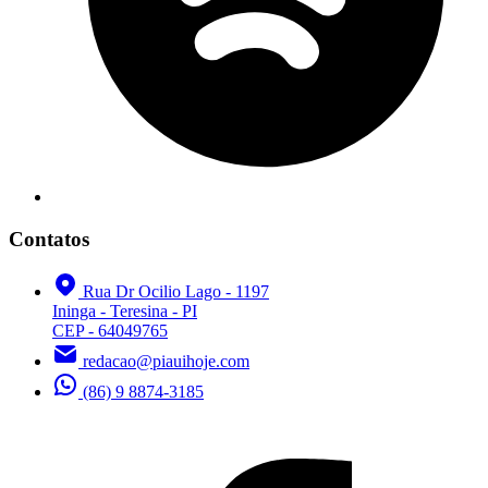
Contatos
Rua Dr Ocilio Lago - 1197
Ininga - Teresina - PI
CEP - 64049765
redacao@piauihoje.com
(86) 9 8874-3185