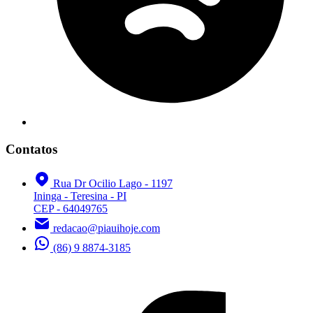
Contatos
Rua Dr Ocilio Lago - 1197
Ininga - Teresina - PI
CEP - 64049765
redacao@piauihoje.com
(86) 9 8874-3185