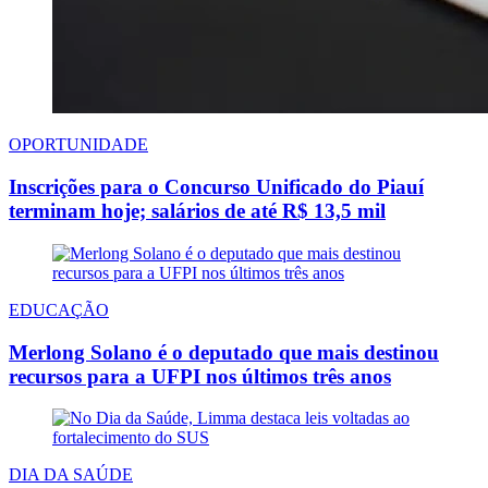
OPORTUNIDADE
Inscrições para o Concurso Unificado do Piauí
terminam hoje; salários de até R$ 13,5 mil
EDUCAÇÃO
Merlong Solano é o deputado que mais destinou
recursos para a UFPI nos últimos três anos
DIA DA SAÚDE