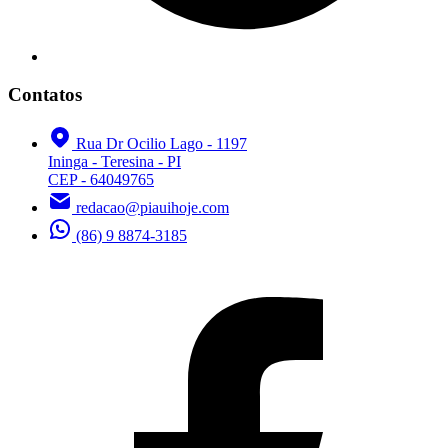
Contatos
Rua Dr Ocilio Lago - 1197
Ininga - Teresina - PI
CEP - 64049765
redacao@piauihoje.com
(86) 9 8874-3185