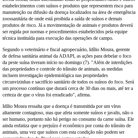
estabelecimentos com suínos e produtos que representem risco para
manutenção ou difusão da doença localizados na área de emergência
zoossanitária de onde está proibida a saída de suínos e demais
produtos de risco. Já a movimentação de animais e produtos deverá
ser regida por normas e procedimentos estabelecidos pela equipe
técnica instituída para execução das operações de campo.
Segundo o veterinário e fiscal agropecuário, Idílio Moura, gerente
de defesa sanitária animal da ADAPI, as ações para debelar o foco
da peste suína tiveram início no domingo (7). "Além de interdições
das propriedades e controle do trânsito de animais, as medidas
incluem investigação epidemiológica nas propriedades
circunvizinhas e sacrifício sanitário de todos os suínos do foco. Será
um processo contínuo que durará cerca de 30 dias ou mais, até ter a
certeza de que o vírus foi erradicado", afirma.
Idílio Moura ressalta que a doença é transmitida por um vírus
altamente contagioso, mas que afeta somente suínos e javalis, não o
ser humano, portanto não há perigo no consumo da carne suína. Ele
ainda enfatiza que o prejuízo é econômico por conta do trânsito de
animais, uma vez que suínos com esta condição não podem ser