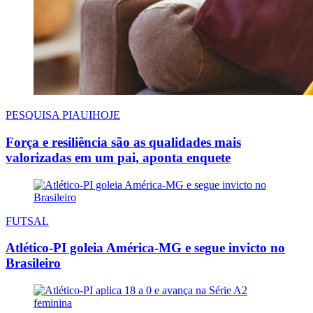
PESQUISA PIAUIHOJE
Força e resiliência são as qualidades mais
valorizadas em um pai, aponta enquete
FUTSAL
Atlético-PI goleia América-MG e segue invicto no
Brasileiro