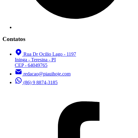
Contatos
Rua Dr Ocilio Lago - 1197
Ininga - Teresina - PI
CEP - 64049765
redacao@piauihoje.com
(86) 9 8874-3185